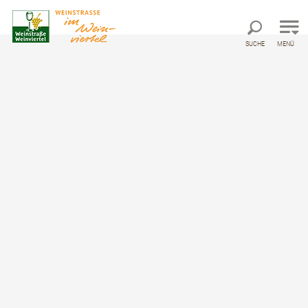
Direkt zur Hauptnavigation
Direkt zur Volltextsuche
Direkt zum Inhalt
SUCHE
MENÜ
EV13 Etappe 4: Drosendorf -
Hardegg
Ausflugsradroute von Drosendorf bis Hardegg