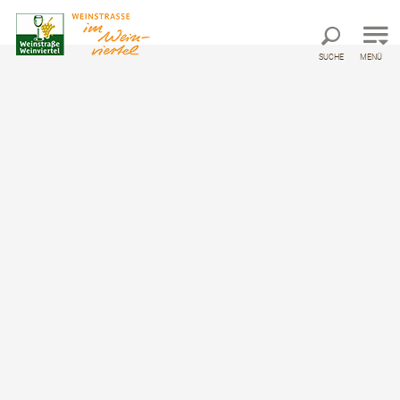
Direkt zur Hauptnavigation
Direkt zur Volltextsuche
Direkt zum Inhalt
SUCHE
MENÜ
Ostösterreichischer
Grenzlandweg 07
Wandertour von Nebelstein, Waldviertel bis Bad
Radkersburg, Südoststeiermark