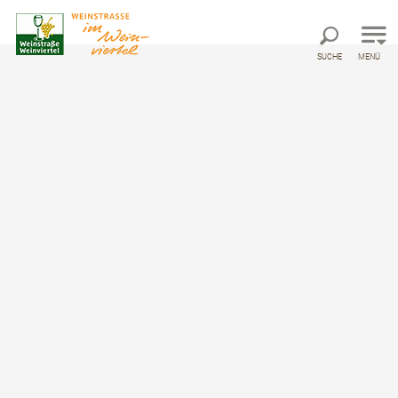
Direkt zur Hauptnavigation
Direkt zur Volltextsuche
Direkt zum Inhalt
SUCHE
MENÜ
©
Startseite
Entdecken & Genießen
Wein
Winzer