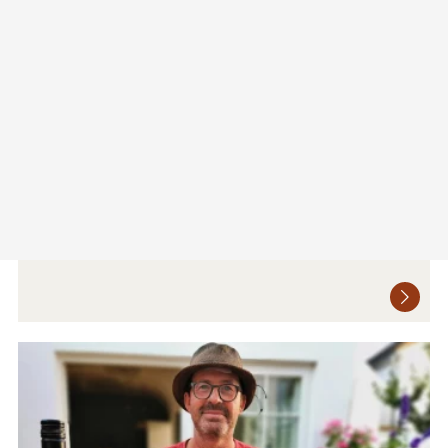
Weingut Rudolf Fidesser
Platt 39
2051 Zellerndorf