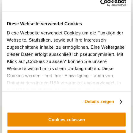
Ihre Nachricht
*
Diese Webseite verwendet Cookies
Diese Webseite verwendet Cookies um die Funktion der
Webseite, Statistiken, sowie auf Ihre Interessen
zugeschnittene Inhalte, zu ermöglichen. Eine Weitergabe
dieser Daten erfolgt ausschließlich pseudonymisiert. Mit
Klick auf „Cookies zulassen“ können Sie unsere
Webseite weiterhin in vollem Umfang nutzen. Diese
Cookies werden – mit Ihrer Einwilligung – auch von
Meine Kontaktdaten (Name, Anschrift, E-Mail und
Drittanbietern in den USA verarbeitet und verwendet. In
Telefonnummer) werden nur für die gewünschte
den USA besteht derzeit kein angemessenes
Kontaktaufnahme gespeichert und nicht an Dritte
Datenschutzniveau, und es ist nicht ausgeschlossen,
weitergegeben.
Details zeigen
dass staatliche Sicherheitsbehörden entsprechende
Ja, ich habe die Datenschutzbestimmungen gelesen (siehe
Anordnungen gegenüber den Drittanbietern (Google und
rechts unten auf der Seite) *
Meta Platforms, Inc.) treffen, um Zugriff zu Daten zu
Cookies zulassen
Diese Website ist durch reCAPTCHA geschützt und es gelten die
Kontroll- und Überwachungszwecken zu erhalten.
Datenschutzbestimmungen
und
Nutzungsbedingungen
von
Dagegen gibt es keine wirksamen Rechtsbehelfe und
Google.