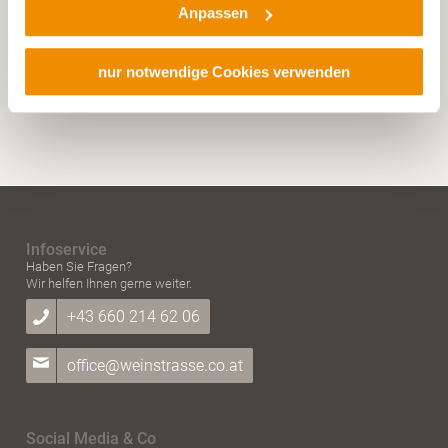
Anpassen
Rechtsschutzmöglichkeiten. Zudem werden von den
USA keine geeigneten Garantien für den Schutz
personenbezogener Daten gewährt. Wir leiten nur Ihre IP-
nur notwendige Cookies verwenden
Senden
Adresse (in gekürzter Form, sodass keine eindeutige
Zuordnung möglich ist) sowie technische Informationen
wie Browser, Internetanbieter, Endgerät und
Bildschirmauflösung an Google bzw. Meta
weiter. Weitere Details betreffend Cookies und einer
möglichen späteren Deaktivierung finden Sie in
unserer
Datenschutzerklärung
.
Infoservice
Haben Sie Fragen?
Wir helfen Ihnen gerne weiter.
+43 660 214 62 06
office@weinstrasse.co.at
Social Media & Co