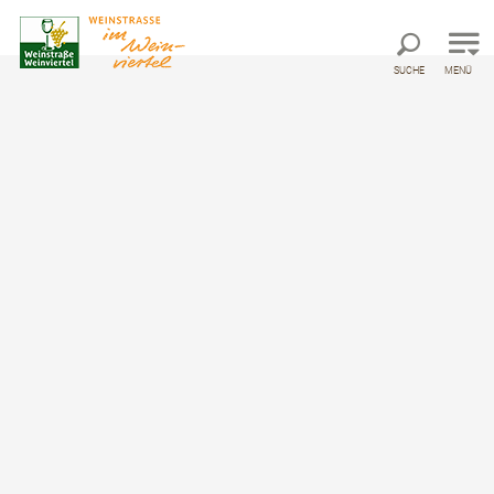
Direkt zur Hauptnavigation
Direkt zur Volltextsuche
Direkt zum Inhalt
SUCHE
MENÜ
So erreichen Sie uns!
Kontakt
Anrede
Vorname
*
Nachname
*
E-Mail
*