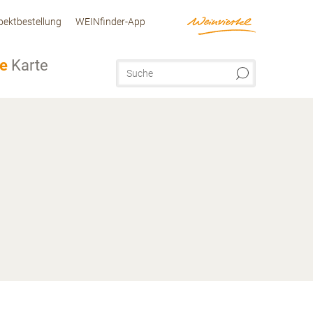
pektbestellung
WEINfinder-App
ve
Karte