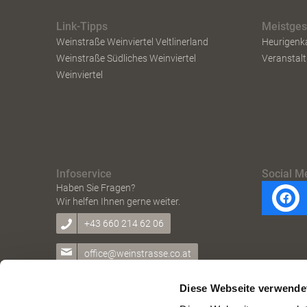
Link-Tipps
Meistge
Weinstraße Weinviertel Veltlinerland
Heurigenk
Weinstraße Südliches Weinviertel
Veranstal
Weinviertel
Infoservice
Social M
Haben Sie Fragen?
Wir helfen Ihnen gerne weiter.
+43 660 214 62 06
office@weinstrasse.co.at
Diese Webseite verwende