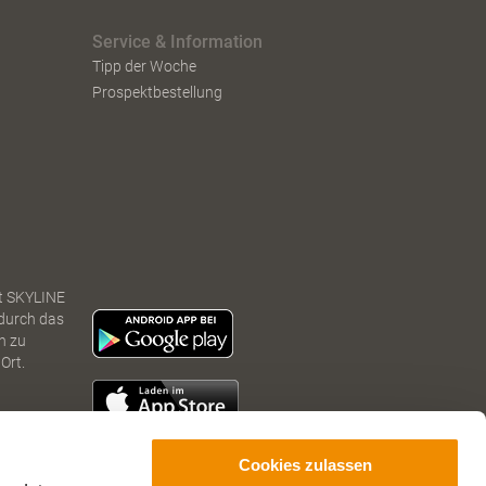
Service & Information
Tipp der Woche
Prospektbestellung
t SKYLINE
 durch das
n zu
Ort.
Cookies zulassen