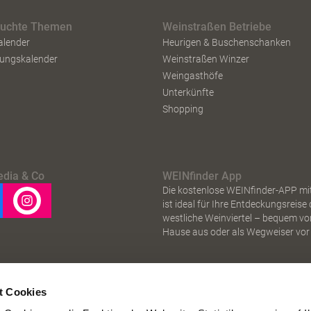
suchte Themen
Weinstraßen Betriebe
alender
Heurigen & Buschenschanken
tungskalender
Weinstraßen Winzer
Weingasthöfe
Unterkünfte
Shopping
edia & Co
WEINfinder App
Die kostenlose WEINfinder-APP mi
ist ideal für Ihre Entdeckungsreise
westliche Weinviertel – bequem vo
Hause aus oder als Wegweiser vor 
t Cookies