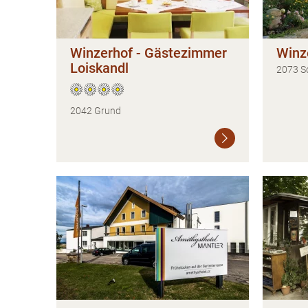
Winzerhof - Gästezimmer
Winz
Loiskandl
2073 S
2042 Grund
Weiterlesen