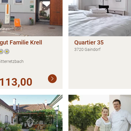
ut Familie Krell
Quartier 35
3720 Gaindorf
itterretzbach
113,00
Weiterlesen