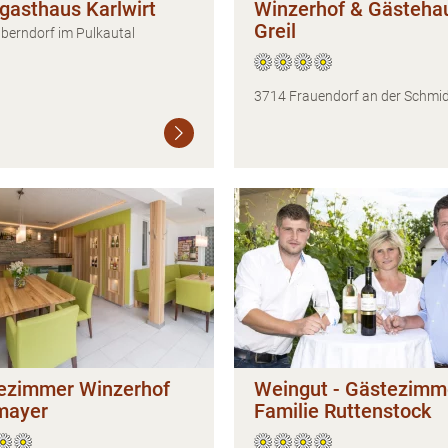
gasthaus Karlwirt
Winzerhof & Gästeha
Greil
berndorf im Pulkautal
3714 Frauendorf an der Schmi
Weiterlesen
ezimmer Winzerhof
Weingut - Gästezimm
mayer
Familie Ruttenstock