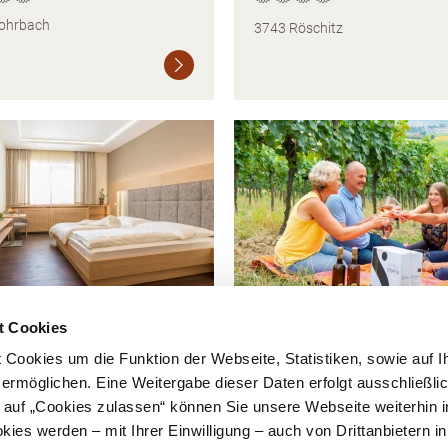
ohrbach
3743 Röschitz
Weiterlesen
gut Breitenfelder
Bio Weingut Stopfer
t Cookies
Cookies um die Funktion der Webseite, Statistiken, sowie auf I
 ermöglichen. Eine Weitergabe dieser Daten erfolgt ausschließli
einriedenthal
3720 Minichhofen
k auf „Cookies zulassen“ können Sie unsere Webseite weiterhin i
ies werden – mit Ihrer Einwilligung – auch von Drittanbietern i
Weiterlesen