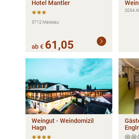
Hotel Mantler
Wein
2054 Al
3712 Maissau
61,05
Weiterlesen
ab €
Weingut - Weindomizil
Gäst
Hagn
Engl