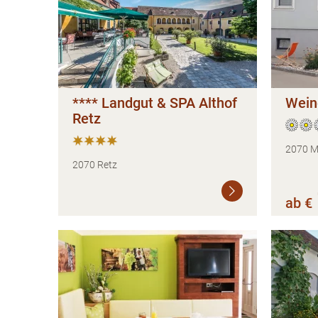
**** Landgut & SPA Althof
Weing
Retz
2070 M
2070 Retz
Weiterlesen
ab €