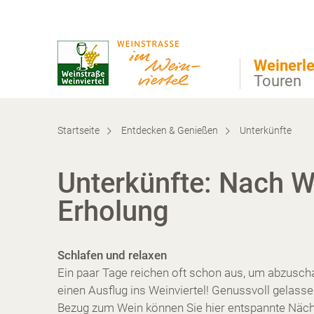
Direkt zur Hauptnavigation
Direkt zur Volltextsuche
Direkt zum Inhalt
Weinerle
Touren
Startseite
Entdecken & Genießen
Unterkünfte
Unterkünfte: Nach W
Erholung
Schlafen und relaxen
Ein paar Tage reichen oft schon aus, um abzuscha
einen Ausflug ins Weinviertel! Genussvoll gelas
Bezug zum Wein können Sie hier entspannte Näch