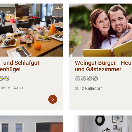
- und Schlafgut
Weingut Burger - Heu
enhügel
und Gästezimmer
nterretzbach
2042 Kalladorf
Weiterlesen