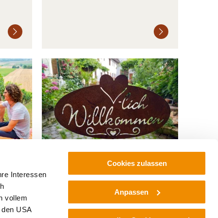
Weiterlesen
Weiterlesen
Winzerhof Fleischmann
Cookies zulassen
hre Interessen
ch
2070 Kleinhöflein
Anpassen
n vollem
n den USA
Weiterlesen
Weiterlesen