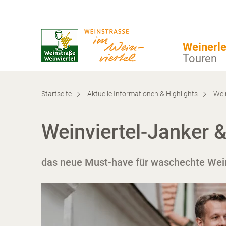
Direkt zur Hauptnavigation
Direkt zur Volltextsuche
Direkt zum Inhalt
Weinerle
Touren
Startseite
Aktuelle Informationen & Highlights
Wein
Weinviertel-Janker &
das neue Must-have für waschechte Wein