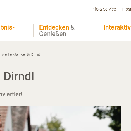
Info & Service
Pros
bnis-
Entdecken
&
Interakti
Genießen
viertel-Janker & Dirndl
 Dirndl
viertler!