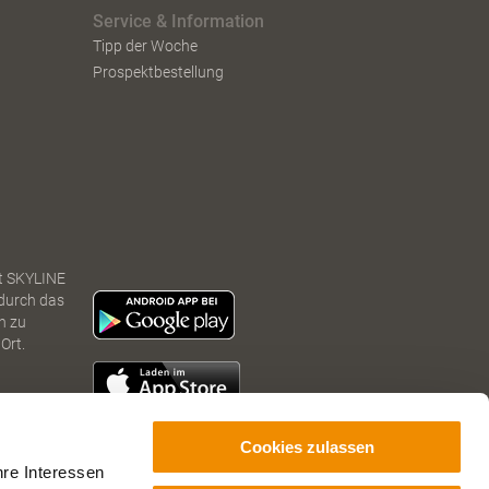
Service & Information
Tipp der Woche
Prospektbestellung
t SKYLINE
 durch das
n zu
Ort.
Cookies zulassen
hre Interessen