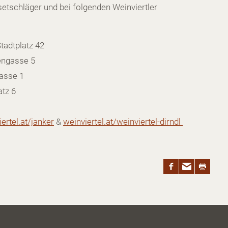
isetschläger und bei folgenden Weinviertler
tadtplatz 42
engasse 5
asse 1
atz 6
rtel.at/janker
&
weinviertel.at/weinviertel-dirndl