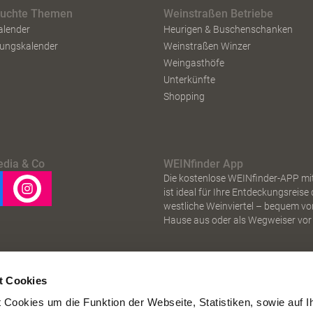
suchte Themen
Weinstraßen Betriebe
alender
Heurigen & Buschenschanken
tungskalender
Weinstraßen Winzer
Weingasthöfe
Unterkünfte
Shopping
edia & Co
WEINfinder App
Die kostenlose WEINfinder-APP mi
ist ideal für Ihre Entdeckungsreise
westliche Weinviertel – bequem vo
Hause aus oder als Wegweiser vor 
t Cookies
Cookies um die Funktion der Webseite, Statistiken, sowie auf I