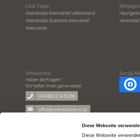
Link-Tipps
Meistge
Weinstraße Weinviertel Veltlinerland
Heurigenk
Weinstraße Südliches Weinviertel
Veranstal
Weinviertel
Infoservice
Social M
Haben Sie Fragen?
Wir helfen Ihnen gerne weiter.
+43 660 214 62 06
office@weinstrasse.co.at
Diese Webseite verwende
Diese Webseite verwendet 