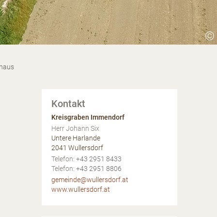
©
)haus
Kontakt
Kreisgraben Immendorf
Herr Johann Six
Untere Harlande
2041
Wullersdorf
AT
Telefon:
+43 2951 8433
Telefon:
+43 2951 8806
gemeinde@wullersdorf.at
www.wullersdorf.at