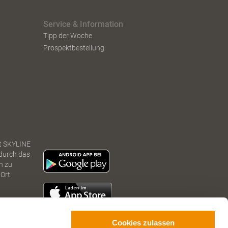
Service & Information
Tipp der Woche
Prospektbestellung
t SKYLINE
 durch das
n zu
Ort.
Cookies zulassen