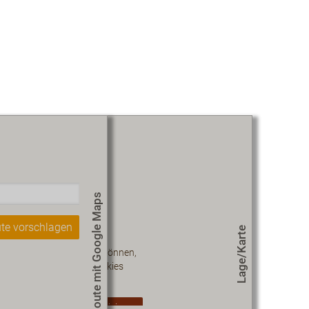
Route mit Google Maps
te vorschlagen
Lage/Karte
 diesen Inhalt sehen zu können,
müssen Sie unseren Cookies
zustimmen.
okie-Einstellungen aktualisieren