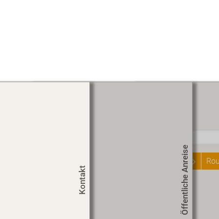
Routenplaner
Start
Öffentliche Anreise
Rou
Kontakt
Um
Co