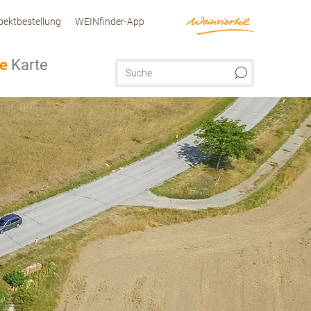
pektbestellung
WEINfinder-App
ve
Karte