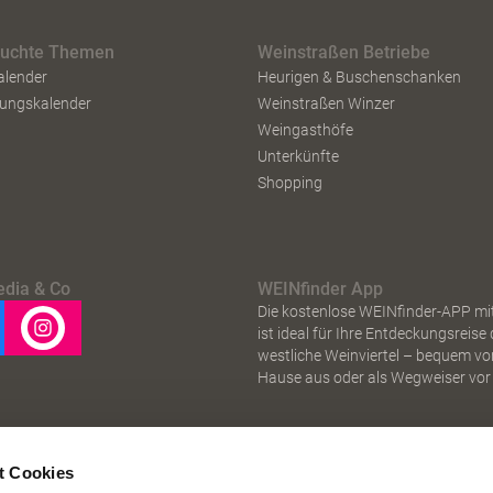
suchte Themen
Weinstraßen Betriebe
alender
Heurigen & Buschenschanken
tungskalender
Weinstraßen Winzer
Weingasthöfe
Unterkünfte
Shopping
edia & Co
WEINfinder App
Die kostenlose WEINfinder-APP mi
ist ideal für Ihre Entdeckungsreise
westliche Weinviertel – bequem vo
Hause aus oder als Wegweiser vor 
t Cookies