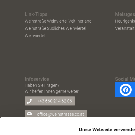
Link-Tipps
Meistge
Weinstraße Weinviertel Veltlinerland
Heurigenk
Weinstraße Südliches Weinviertel
Veranstal
Weinviertel
Infoservice
Social M
Haben Sie Fragen?
Wir helfen Ihnen gerne weiter.
+43 660 214 62 06
office@weinstrasse.co.at
Diese Webseite verwende