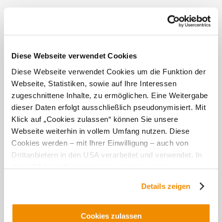
Kontakt
Öffentliche Anreise
Route mit Google Maps
Diese Webseite verwendet Cookies
Diese Webseite verwendet Cookies um die Funktion der
Lage/Karte
Webseite, Statistiken, sowie auf Ihre Interessen
zugeschnittene Inhalte, zu ermöglichen. Eine Weitergabe
dieser Daten erfolgt ausschließlich pseudonymisiert. Mit
Klick auf „Cookies zulassen“ können Sie unsere
Webseite weiterhin in vollem Umfang nutzen. Diese
Empfehlungen und Tipps in der Umgebung
Cookies werden – mit Ihrer Einwilligung – auch von
Drittanbietern in den USA verarbeitet und verwendet. In
den USA besteht derzeit kein angemessenes
Ausflugsziele
Gastronomie
Touren
Infrastruktur
Datenschutzniveau, und es ist nicht ausgeschlossen,
Details zeigen
dass staatliche Sicherheitsbehörden entsprechende
Anordnungen gegenüber den Drittanbietern (Google und
Meta Platforms, Inc.) treffen, um Zugriff zu Daten zu
Cookies zulassen