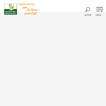
Direkt zur Hauptnavigation
Direkt zur Volltextsuche
Direkt zum Inhalt
SUCHE
MENÜ
Startseite
Radler- und Wanderrast Familie Pamperl
Radler- und Wanderrast
Familie Pamperl
Rastplatz