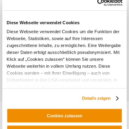
ganzjährig und rund um die Uhr
Diese Webseite verwendet Cookies
Diese Webseite verwendet Cookies um die Funktion der
Webseite, Statistiken, sowie auf Ihre Interessen
zugeschnittene Inhalte, zu ermöglichen. Eine Weitergabe
Standort & Anreise
dieser Daten erfolgt ausschließlich pseudonymisiert. Mit
Klick auf „Cookies zulassen“ können Sie unsere
Kontakt
Webseite weiterhin in vollem Umfang nutzen. Diese
Cookies werden – mit Ihrer Einwilligung – auch von
Öffentliche Anreise
Drittanbietern in den USA verarbeitet und verwendet. In
Route mit Google Maps
den USA besteht derzeit kein angemessenes
Datenschutzniveau, und es ist nicht ausgeschlossen,
Lage/Karte
Details zeigen
dass staatliche Sicherheitsbehörden entsprechende
Anordnungen gegenüber den Drittanbietern (Google und
Meta Platforms, Inc.) treffen, um Zugriff zu Daten zu
Cookies zulassen
Kontroll- und Überwachungszwecken zu erhalten.
Dagegen gibt es keine wirksamen Rechtsbehelfe und