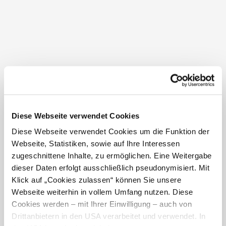
etc.)
Verständigung von Gewinnern und Zusendung von
Gewinnen im Rahmen von Gewinnspielen
Übermittlung von Daten an Gastgeber/Anbieter zur
Bearbeitung von unverbindlichen Anfragen
Übermittlung von Daten an Gastgeber/Anbieter zur
Bearbeitung von Buchungen
Im Rahmen Ihrer Einwilligung (Art. 6 Abs. 1 lit. a
DSGVO)
Diese Webseite verwendet Cookies
Wenn Sie uns eine Einwilligung zur Verarbeitung Ihrer
Diese Webseite verwendet Cookies um die Funktion der
personenbezogenen Daten erteilt haben, werden diese
Webseite, Statistiken, sowie auf Ihre Interessen
nur gemäß den in der vorliegenden
zugeschnittene Inhalte, zu ermöglichen. Eine Weitergabe
Zustimmungserklärung festgelegten Zwecken und im
dieser Daten erfolgt ausschließlich pseudonymisiert. Mit
vereinbarten Umfang, verarbeitet.
Klick auf „Cookies zulassen“ können Sie unsere
Webseite weiterhin in vollem Umfang nutzen. Diese
Eine von Ihnen erteilte Zustimmung kann jederzeit mit
Cookies werden – mit Ihrer Einwilligung – auch von
sofortiger Wirkung widerrufen werden. Die
Drittanbietern in den USA verarbeitet und verwendet. In
Rechtmäßigkeit der Aufgrund Ihrer Einwilligung bis zu