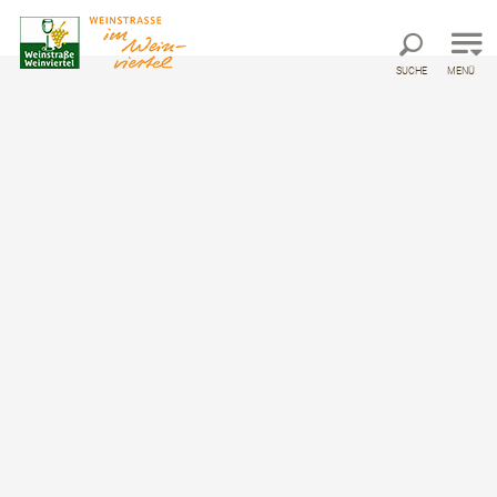
Direkt zur Hauptnavigation
Direkt zur Volltextsuche
Direkt zum Inhalt
SUCHE
MENÜ
Startseite
Pöltingerhof Pulkau
Pöltingerhof Pulkau
Historische Stätte