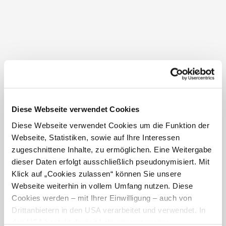
Durchreise von Prag nach Wien befand. In der Zeit der
Napoleonischen Kriege (1808) diente das Gebäude als
Lazarett für die an Typhus erkrankten Soldaten. Heute
befindet sich hier das Kulturzentrum und angrenzend
der Stadtsaal.
Diese Webseite verwendet Cookies
Öffnungszeiten
Diese Webseite verwendet Cookies um die Funktion der
nur nach Vereinbarung geöffnet
Webseite, Statistiken, sowie auf Ihre Interessen
zugeschnittene Inhalte, zu ermöglichen. Eine Weitergabe
dieser Daten erfolgt ausschließlich pseudonymisiert. Mit
Klick auf „Cookies zulassen“ können Sie unsere
Webseite weiterhin in vollem Umfang nutzen. Diese
Cookies werden – mit Ihrer Einwilligung – auch von
Drittanbietern in den USA verarbeitet und verwendet. In
Standort & Anreise
den USA besteht derzeit kein angemessenes