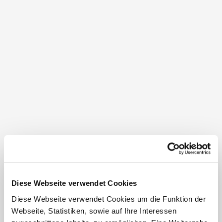
Der unverwechselbare Charme der Weinviertler
Kellergassen lässt sich am eindrucksvollsten bei einer
geführten Tour erleben.
Dabei eröffnen sich faszinierende Einblicke in ihre
Geschichte und die einstige Bedeutung dieser
besonderen Orte.
Informationen zu Kellergassenführungen im Weinviertel
findet man hier:
www.weinviertel.at/kellergassenfuehrungen
Öffnungszeiten
nur mit Führung zu besichtigen
Diese Webseite verwendet Cookies
jederzeit frei zugänglich
Diese Webseite verwendet Cookies um die Funktion der
Besichtigung nur von außen
Webseite, Statistiken, sowie auf Ihre Interessen