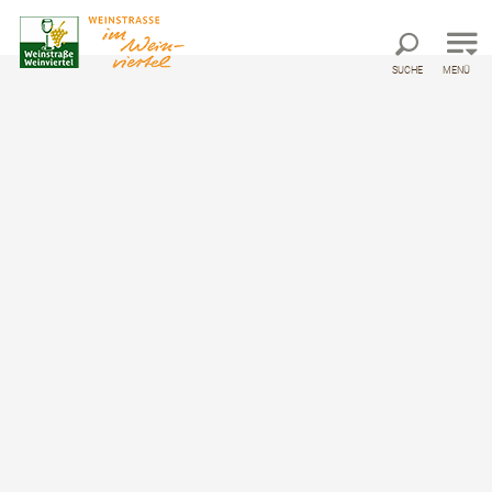
Direkt zur Hauptnavigation
Direkt zur Volltextsuche
Direkt zum Inhalt
SUCHE
MENÜ
Startseite
Lohrkellergasse Frauendorf
Lohrkellergasse Frauendorf
Kellergasse