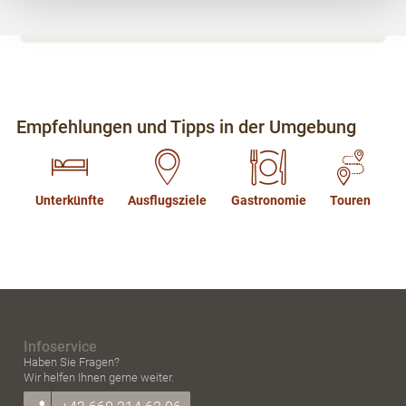
Bildschirmauflösung an Google bzw. Meta
Lage/Karte
weiter. Weitere Details betreffend Cookies und einer
möglichen späteren Deaktivierung finden Sie in
unserer
Datenschutzerklärung
.
Empfehlungen und Tipps in der Umgebung
Unterkünfte
Ausflugsziele
Gastronomie
Touren
Infoservice
Haben Sie Fragen?
Wir helfen Ihnen gerne weiter.