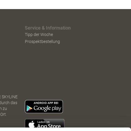
Service & Information
Tipp der Woche
Prospektbestellung
t SKYLINE
 durch das
n zu
Ort.