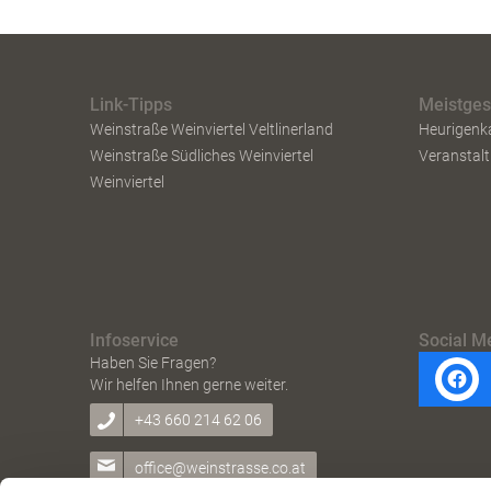
Link-Tipps
Meistge
Weinstraße Weinviertel Veltlinerland
Heurigenk
Weinstraße Südliches Weinviertel
Veranstal
Weinviertel
Infoservice
Social M
Haben Sie Fragen?
Wir helfen Ihnen gerne weiter.
+43 660 214 62 06
office@weinstrasse.co.at