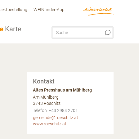
pektbestellung
WEINfinder-App
ve
Karte
Kontakt
Altes Presshaus am Mühlberg
Am Mühlberg
3743
Röschitz
AT
Telefon:
+43 2984 2701
gemeinde@roeschitz.at
www.roeschitz.at