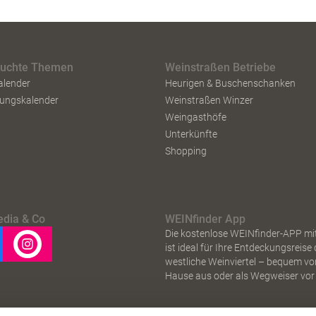
suchte Themen
Weinstraßen Betriebe
alender
Heurigen & Buschenschanken
tungskalender
Weinstraßen Winzer
Weingasthöfe
Unterkünfte
Shopping
edia & Co
WEINfinder App
Die kostenlose WEINfinder-APP mi
ist ideal für Ihre Entdeckungsreise
westliche Weinviertel – bequem vo
Hause aus oder als Wegweiser vor 