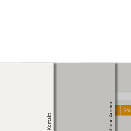
Routenplaner
Start
Öffentliche Anreise
Rou
Kontakt
Um