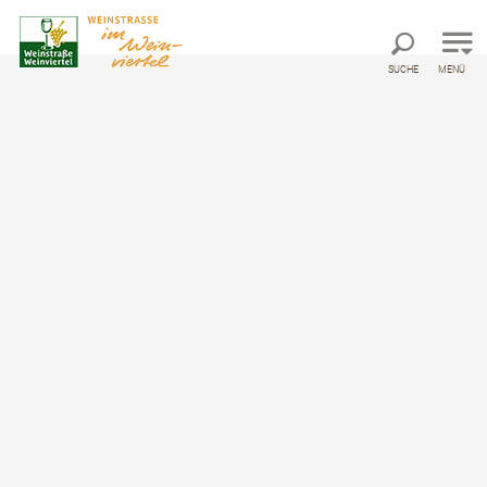
Direkt zur Hauptnavigation
Direkt zur Volltextsuche
Direkt zum Inhalt
SUCHE
MENÜ
Weinerlebnistour
Schmidatal
Auto/Motorrad-Route ausgehend von
Heldenberg