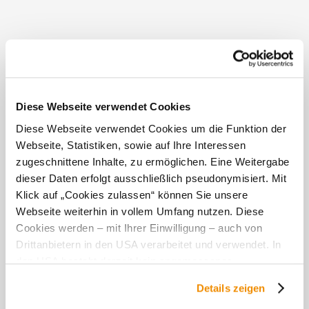
Diese Webseite verwendet Cookies
Diese Webseite verwendet Cookies um die Funktion der
Webseite, Statistiken, sowie auf Ihre Interessen
Details für: »tut gut« Wanderweg
zugeschnittene Inhalte, zu ermöglichen. Eine Weitergabe
Breitenwaida | Route 3
dieser Daten erfolgt ausschließlich pseudonymisiert. Mit
Klick auf „Cookies zulassen“ können Sie unsere
Kurzbeschreibung
Webseite weiterhin in vollem Umfang nutzen. Diese
Start / Ziel: Breitenwaida
Cookies werden – mit Ihrer Einwilligung – auch von
Drittanbietern in den USA verarbeitet und verwendet. In
Beschreibung
den USA besteht derzeit kein angemessenes
Breitenwaida ist mit über 800 Einwohnerinnen und
Datenschutzniveau, und es ist nicht ausgeschlossen,
Details zeigen
Einwohnern die größte Katastralgemeinde der
dass staatliche Sicherheitsbehörden entsprechende