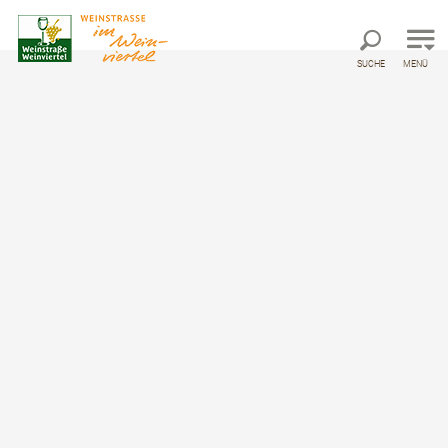
Direkt zur Hauptnavigation
Direkt zur Volltextsuche
Direkt zum Inhalt
SUCHE
MENÜ
»tut gut« Wanderweg
Breitenwaida | Route 3
Wandertour ausgehend von Breitenwaida,
Bahnstation