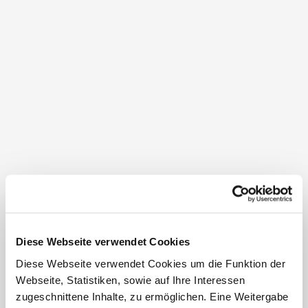
58
Kammers
Telefon:
+43 2953 2314
gemeinde@nappersdorf-kammersdorf.gv.at
www.ndkd.at
Öffnungszeiten Gemeindeamt
Mo
08:00 - 12:00 Uhr
Di
08:00 - 12:00 Uhr
Mi
08:00 - 12:00 Uhr
Do
08:00 - 12:00 Uhr
Fr
08:00 - 12:00 Uhr
Sa
geschlossen
So
geschlossen
Diese Webseite verwendet Cookies
Diese Webseite verwendet Cookies um die Funktion der
Webseite, Statistiken, sowie auf Ihre Interessen
zugeschnittene Inhalte, zu ermöglichen. Eine Weitergabe