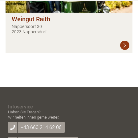
Weingut Raith
Nappersdorf 30
2023 Nappersdorf
Infoservice
Haben Sie Fragen?
Wir helfen Ihnen gerne weiter.
+43 660 214 62 06