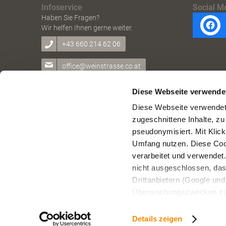
Infoservice
Social M
Haben Sie Fragen?
Wir helfen Ihnen gerne weiter.
+43 660 214 62 06
office@weinstrasse.co.at
Diese Webseite verwende
Diese Webseite verwendet 
zugeschnittene Inhalte, zu
pseudonymisiert. Mit Klic
Copyright © Weinstraße Weinviertel West
Umfang nutzen. Diese Cook
verarbeitet und verwendet
nicht ausgeschlossen, da
Drittanbietern (Google und 
Überwachungszwecken zu e
Rechtsschutzmöglichkeite
personenbezogener Daten g
Details zeigen