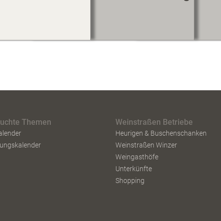
Co
suchte Themen
Weinstraßen Betriebe
alender
Heurigen & Buschenschanken
tungskalender
Weinstraßen Winzer
Weingasthöfe
Unterkünfte
Shopping