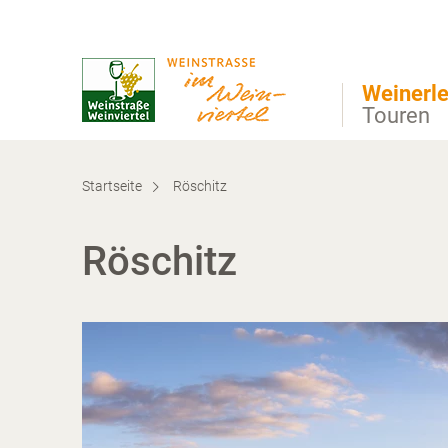
Direkt zur Hauptnavigation
Direkt zur Volltextsuche
Direkt zum Inhalt
Weinerle
Touren
Startseite
Röschitz
Röschitz