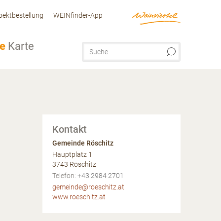
pektbestellung
WEINfinder-App
ve
Karte
Kontakt
Gemeinde Röschitz
Hauptplatz 1
3743
Röschitz
AT
Telefon:
+43 2984 2701
gemeinde@roeschitz.at
www.roeschitz.at