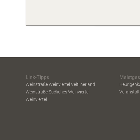
Link-Tipps
Meistge
Weinstraße Weinviertel Veltlinerland
Heurigenk
Weinstraße Südliches Weinviertel
Veranstal
Weinviertel