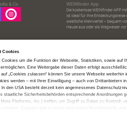
edia & Co
WEINfinder App
Die kostenlose WEINfinder-APP mi
ist ideal für Ihre Entdeckungsreise
westliche Weinviertel – bequem vo
Hause aus oder als Wegweiser vor 
t Cookies
Cookies um die Funktion der Webseite, Statistiken, sowie auf I
 ermöglichen. Eine Weitergabe dieser Daten erfolgt ausschließli
k auf „Cookies zulassen“ können Sie unsere Webseite weiterhin i
ies werden – mit Ihrer Einwilligung – auch von Drittanbietern i
. In den USA besteht derzeit kein angemessenes Datenschutzniv
ss staatliche Sicherheitsbehörden entsprechende Anordnungen 
Meta Platforms, Inc.) treffen, um Zugriff zu Daten zu Kontroll- u
rhalten. Dagegen gibt es keine wirksamen Rechtsbehelfe und
n. Zudem werden von den USA keine geeigneten Garantien für 
ewährt. Wir leiten nur Ihre IP-Adresse (in gekürzter Form, sod